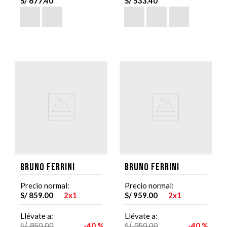
S/
677
.
40
S/
533
.
40
Bruno Ferrini
Bruno Ferrini
Precio normal:
Precio normal:
S/
859
.
00
2x1
S/
959
.
00
2x1
Llévate a:
Llévate a:
S/
859
.
00
40 %
S/
959
.
00
40 %