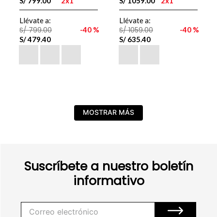
S/
799
.
00
2x1
S/
1059
.
00
2x1
Llévate a:
Llévate a:
S/
799
.
00
40 %
S/
1059
.
00
40 %
S/
479
.
40
S/
635
.
40
MOSTRAR MÁS
Suscríbete a nuestro boletín
informativo