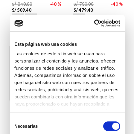
S/
849
.
00
40 %
S/
799
.
00
40 %
S/
509
.
40
S/
479
.
40
Esta página web usa cookies
Las cookies de este sitio web se usan para
personalizar el contenido y los anuncios, ofrecer
funciones de redes sociales y analizar el tráfico.
Además, compartimos información sobre el uso
que haga del sitio web con nuestros partners de
redes sociales, publicidad y análisis web, quienes
pueden combinarla con otra información que les
haya proporcionado o que hayan recopilado a
Mazzarri
Bruno Ferrini
partir del uso que haya hecho de sus servicios.
Precio normal:
Precio normal:
Selección
S/
999
.
00
2x1
S/
1179
.
00
2x1
Necesarias
de