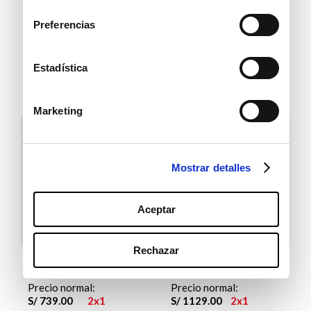
consentimiento
Llévate a:
Llévate a:
S/
999
.
00
40 %
S/
1179
.
00
40 %
Preferencias
S/
599
.
40
S/
707
.
40
Estadística
Marketing
Mostrar detalles
Aceptar
Rechazar
Bruno Ferrini
Bruno Ferrini
Precio normal:
Precio normal:
S/
739
.
00
2x1
S/
1129
.
00
2x1