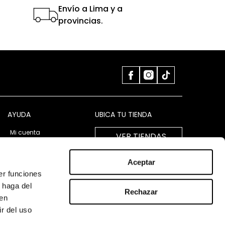
Envío a Lima y a
provincias.
AYUDA
UBICA TU TIENDA
Mi cuenta
VER TIENDAS
LIBRO DE RECLAMACIONES
Aceptar
er funciones
 haga del
Rechazar
den
r del uso