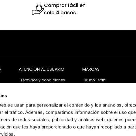
Comprar fácil en
solo 4 pasos
NI
ATENCIÓN AL USUARIO
MARCAS
Términos y condiciones
Bruno Ferrini
Garantía y devolución
Bruno Ferrini Concept
s
Ventas corporativas
Nunn Bush
ies
Política de privacidad
Florsheim
web se usan para personalizar el contenido y los anuncios, ofrec
Política de cookies
Stacy Adams
Mazzarri
ar el tráfico. Además, compartimos información sobre el uso que
tners de redes sociales, publicidad y análisis web, quienes pue
ación que les haya proporcionado o que hayan recopilado a parti
vicios.