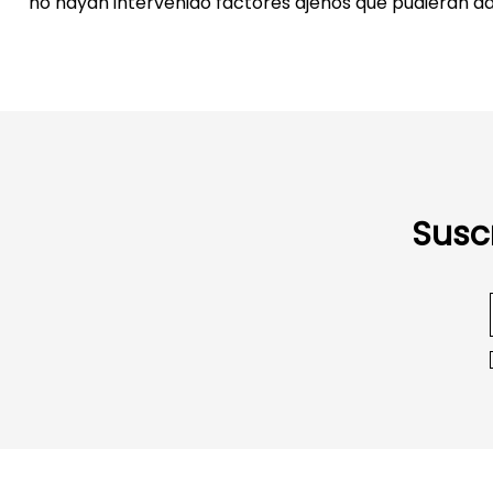
no hayan intervenido factores ajenos que pudieran dañ
Susc