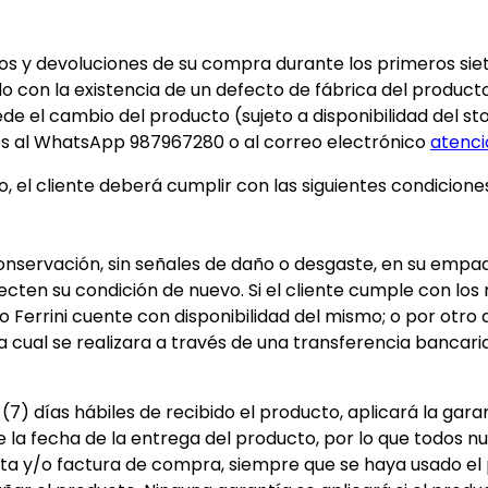
bios y devoluciones de su compra durante los primeros sie
o con la existencia de un defecto de fábrica del producto,
ede el cambio del producto (sujeto a disponibilidad del st
dos al WhatsApp 987967280 o al correo electrónico
atenci
 el cliente deberá cumplir con las siguientes condiciones:
nservación, sin señales de daño o desgaste, en su empaqu
en su condición de nuevo. Si el cliente cumple con los requ
 Ferrini cuente con disponibilidad del mismo; o por otro 
 la cual se realizara a través de una transferencia bancari
e (7) días hábiles de recibido el producto, aplicará la gar
 la fecha de la entrega del producto, por lo que todos n
leta y/o factura de compra, siempre que se haya usado e