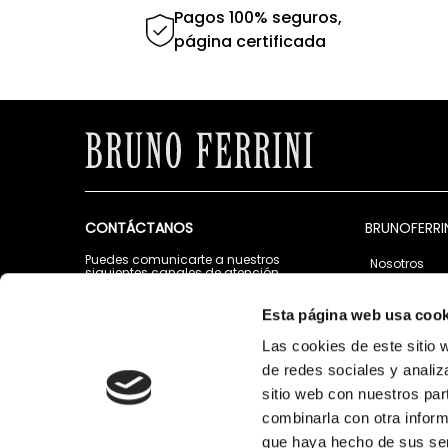
Pagos 100% seguros,
página certificada
CONTÁCTANOS
BRUNOFERRI
Puedes comunicarte a nuestros
Nosotros
siguientes canales de atención
Tiendas
Lunes a Viernes de 9:00 a.m. a 5:00 p.m.
Contáctano
Esta página web usa cook
Escribenos al Whatsapp:
987 967 280
Las cookies de este sitio 
de redes sociales y analiz
Correo electrónico:
atencionalcliente@brunoferrini.com.pe
sitio web con nuestros par
combinarla con otra inform
que haya hecho de sus ser