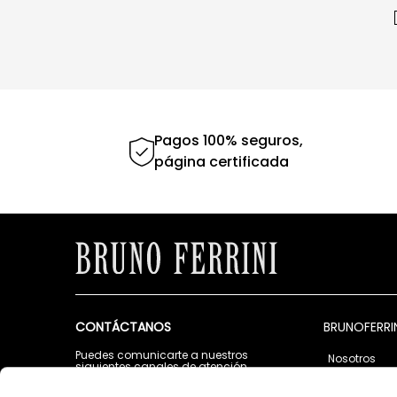
Pagos 100% seguros,
página certificada
CONTÁCTANOS
BRUNOFERRI
Puedes comunicarte a nuestros
Nosotros
siguientes canales de atención
Tiendas
Lunes a Viernes de 9:00 a.m. a 5:00 p.m.
Contáctano