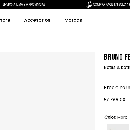
mbre
Accesorios
Marcas
Bruno F
Botas & bot
Precio norm
S/
769
.
00
Color
:
Moro