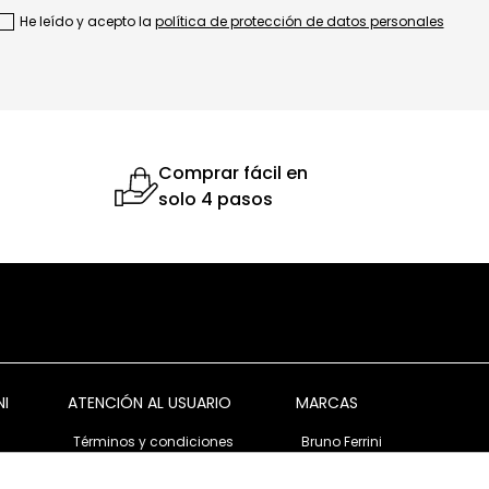
He leído y acepto la
política de protección de datos personales
Comprar fácil en
solo 4 pasos
NI
ATENCIÓN AL USUARIO
MARCAS
Términos y condiciones
Bruno Ferrini
Garantía y devolución
Bruno Ferrini Concept
s
Ventas corporativas
Nunn Bush