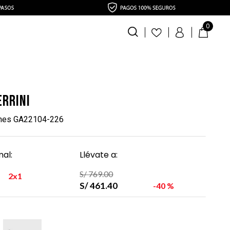
0
errini
ines GA22104-226
al:
Llévate a:
S/
769
.
00
2x1
S/
461
.
40
40 %