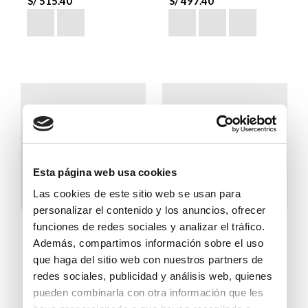
S/
515
.
40
S/
497
.
40
Esta página web usa cookies
Las cookies de este sitio web se usan para
personalizar el contenido y los anuncios, ofrecer
Mazzarri
Bruno Ferrini
funciones de redes sociales y analizar el tráfico.
Además, compartimos información sobre el uso
Precio normal:
Precio normal:
que haga del sitio web con nuestros partners de
S/
1059
.
00
S/
829
.
00
redes sociales, publicidad y análisis web, quienes
Llévate a:
Llévate a:
pueden combinarla con otra información que les
S/
1059
.
00
50 %
S/
829
.
00
50 %