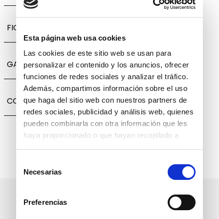
FICHA TÉCNICA
Esta página web usa cookies
Las cookies de este sitio web se usan para
GARANTÍA, CAMBIOS Y DEVOLUCIONES
personalizar el contenido y los anuncios, ofrecer
funciones de redes sociales y analizar el tráfico.
Además, compartimos información sobre el uso
COMPARTIR
que haga del sitio web con nuestros partners de
redes sociales, publicidad y análisis web, quienes
pueden combinarla con otra información que les
haya proporcionado o que hayan recopilado a
partir del uso que haya hecho de sus servicios.
Selección
Necesarias
de
consentimiento
Suscríbete a nuestro boletín
Preferencias
informativo