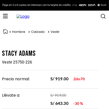
Hombre
Calzado
Vestir
Stacy Adams
Vestir 25750-226
Precio normal:
S/
919
.
00
2do70
Llévate a:
S/
919
.
00
S/
643
.
30
30 %