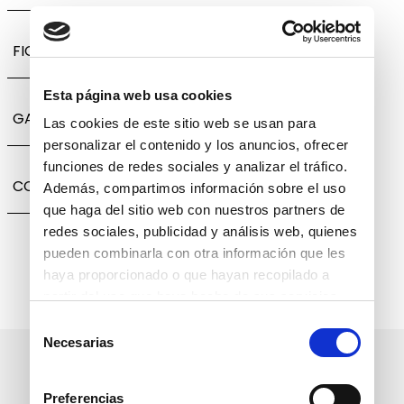
FICHA TÉCNICA
Esta página web usa cookies
GARANTÍA, CAMBIOS Y DEVOLUCIONES
Las cookies de este sitio web se usan para
personalizar el contenido y los anuncios, ofrecer
funciones de redes sociales y analizar el tráfico.
COMPARTIR
Además, compartimos información sobre el uso
que haga del sitio web con nuestros partners de
redes sociales, publicidad y análisis web, quienes
pueden combinarla con otra información que les
haya proporcionado o que hayan recopilado a
partir del uso que haya hecho de sus servicios.
Selección
Necesarias
de
Suscríbete a nuestro boletín
consentimiento
informativo
Preferencias