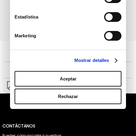
Estadística
política de protección de
He leído y acepto la
datos personales
Marketing
Pagos 100% seguros, página certificada
Mostrar detalles
Comprar fácil en solo 4 pasos
Aceptar
Envío a Lima y a provincias.
Rechazar
CONTÁCTANOS
Puedes comunicarte a nuestros