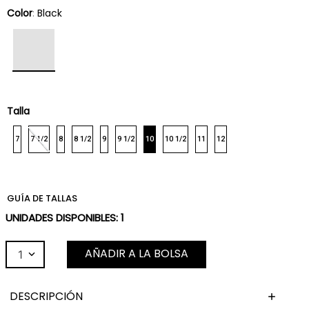
Color
:
Black
Talla
7
7 1/2
8
8 1/2
9
9 1/2
10
10 1/2
11
12
GUÍA DE TALLAS
UNIDADES DISPONIBLES:
1
AÑADIR A LA BOLSA
1
DESCRIPCIÓN