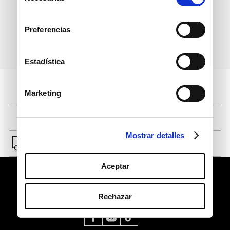
consentimiento
Preferencias
política de protección de
He leído y acepto la
datos personales
Estadística
Pagos 100% seguros, página certificada
Marketing
Comprar fácil en solo 4 pasos
Mostrar detalles
Envío a Lima y a provincias.
Aceptar
Rechazar