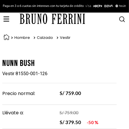
Hombre
Calzado
Vestir
Nunn Bush
Vestir 81550-001-126
Precio normal:
S/
759
.
00
Llévate a:
S/
759
.
00
S/
379
.
50
50 %