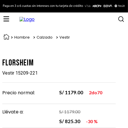
Hombre
Calzado
Vestir
Florsheim
Vestir 15209-221
Precio normal:
S/
1179
.
00
2do70
Llévate a:
S/
1179
.
00
S/
825
.
30
30 %