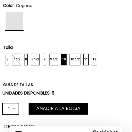
Color
:
Cognac
Talla
7
7 1/2
8
8 1/2
9
9 1/2
10
10 1/2
11
12
GUÍA DE TALLAS
UNIDADES DISPONIBLES:
6
AÑADIR A LA BOLSA
1
DESCRIPCIÓN