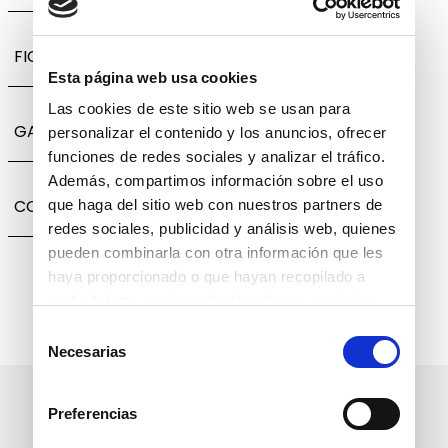
FICHA TÉCNICA
Esta página web usa cookies
Las cookies de este sitio web se usan para
GARANTÍA, CAMBIOS Y DEVOLUCIONES
personalizar el contenido y los anuncios, ofrecer
funciones de redes sociales y analizar el tráfico.
Además, compartimos información sobre el uso
COMPARTIR
que haga del sitio web con nuestros partners de
redes sociales, publicidad y análisis web, quienes
pueden combinarla con otra información que les
haya proporcionado o que hayan recopilado a
partir del uso que haya hecho de sus servicios.
Selección
Necesarias
de
consentimiento
Suscríbete a nuestro boletín
Preferencias
informativo