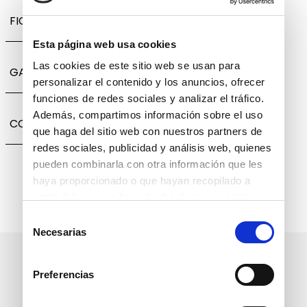
FICHA TÉCNICA
Esta página web usa cookies
Las cookies de este sitio web se usan para
GARANTÍA, CAMBIOS Y DEVOLUCIONES
personalizar el contenido y los anuncios, ofrecer
funciones de redes sociales y analizar el tráfico.
Además, compartimos información sobre el uso
COMPARTIR
que haga del sitio web con nuestros partners de
redes sociales, publicidad y análisis web, quienes
pueden combinarla con otra información que les
haya proporcionado o que hayan recopilado a
partir del uso que haya hecho de sus servicios.
Selección
Necesarias
de
consentimiento
Suscríbete a nuestro boletín
Preferencias
informativo