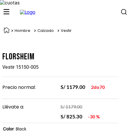
Hombre
Calzado
Vestir
Florsheim
Vestir 15150-005
Precio normal:
S/
1179
.
00
2do70
Llévate a:
S/
1179
.
00
S/
825
.
30
30 %
Color
:
Black