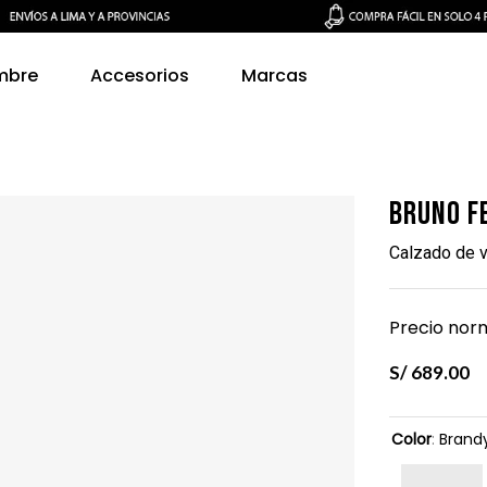
mbre
Accesorios
Marcas
Bruno F
Calzado de v
Precio norm
S/
689
.
00
Color
:
Brand