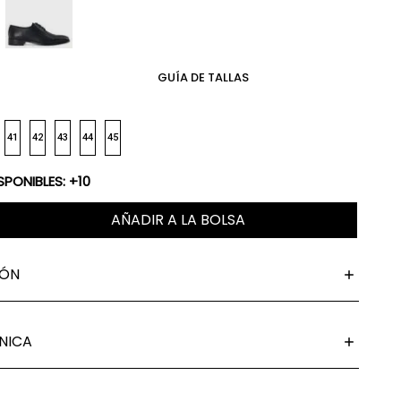
GUÍA DE TALLAS
41
42
43
44
45
SPONIBLES: +10
AÑADIR A LA BOLSA
IÓN
NICA