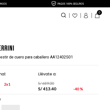
0
errini
estir de cuero para caballero AA12402S01
al:
Llévate a:
S/
689
.
00
2x1
S/
413
.
40
40 %
y