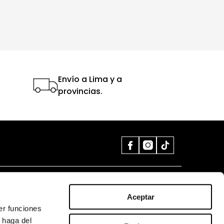
Envío a Lima y a
provincias.
AYUDA
UBICA TU TIENDA
Aceptar
Mi cuenta
VER TIENDAS
er funciones
 haga del