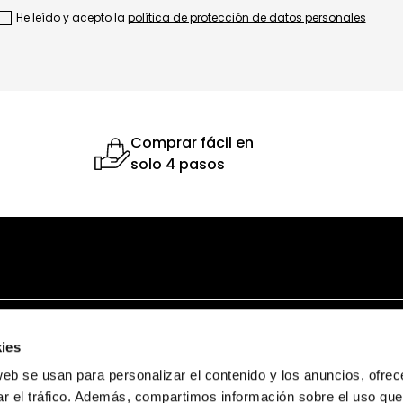
He leído y acepto la
política de protección de datos personales
Comprar fácil en
solo 4 pasos
NI
ATENCIÓN AL USUARIO
MARCAS
ies
Términos y condiciones
Bruno Ferrini
web se usan para personalizar el contenido y los anuncios, ofrec
Garantía y devolución
Bruno Ferrini Concept
ar el tráfico. Además, compartimos información sobre el uso que
s
Ventas corporativas
Nunn Bush