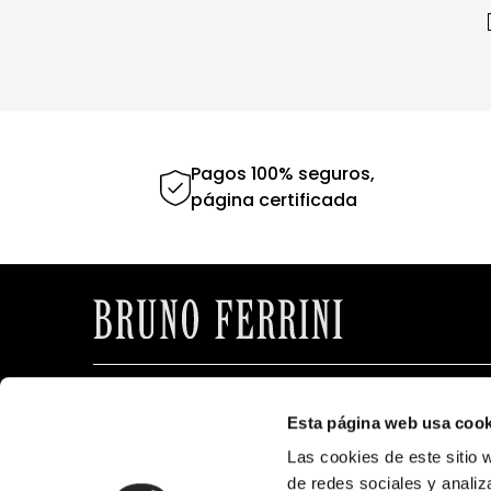
Pagos 100% seguros,
página certificada
CONTÁCTANOS
BRUNOFERRI
Esta página web usa cook
Puedes comunicarte a nuestros
Nosotros
siguientes canales de atención
Las cookies de este sitio 
Tiendas
Lunes a Viernes de 9:00 a.m. a 5:00 p.m.
de redes sociales y analiz
Contáctano