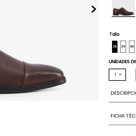
Talla
38
39
40
UNIDADES DI
1
DESCRIPC
FICHA TÉC