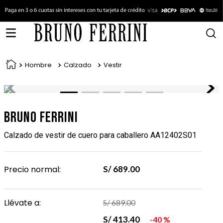
Hombre
Calzado
Vestir
Bruno Ferrini
Calzado de vestir de cuero para caballero AA12402S01
Precio normal:
S/
689
.
00
Llévate a:
S/
689
.
00
S/
413
.
40
40 %