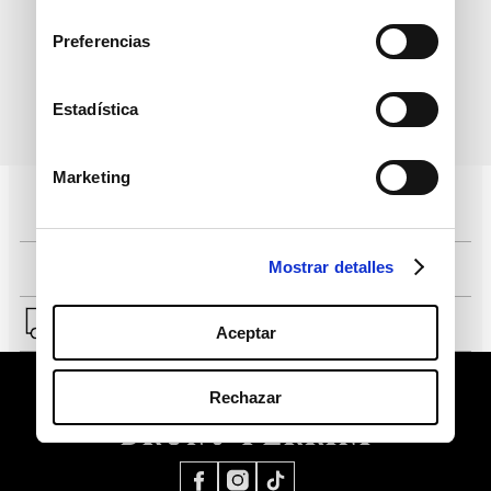
informativo
consentimiento
Preferencias
Estadística
política de protección de
He leído y acepto la
datos personales
Marketing
Pagos 100% seguros, página certificada
Mostrar detalles
Comprar fácil en solo 4 pasos
Envío a Lima y a provincias.
Aceptar
Rechazar