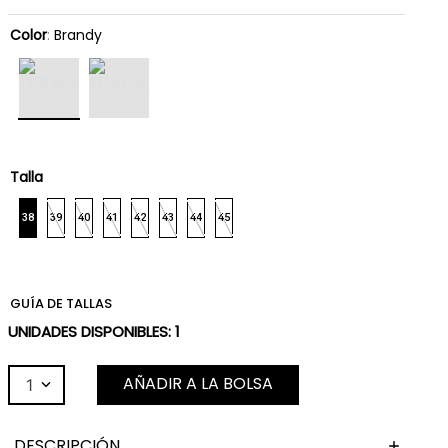
Color
:
Brandy
Talla
38
39
40
41
42
43
44
45
GUÍA DE TALLAS
UNIDADES DISPONIBLES:
1
AÑADIR A LA BOLSA
1
DESCRIPCIÓN