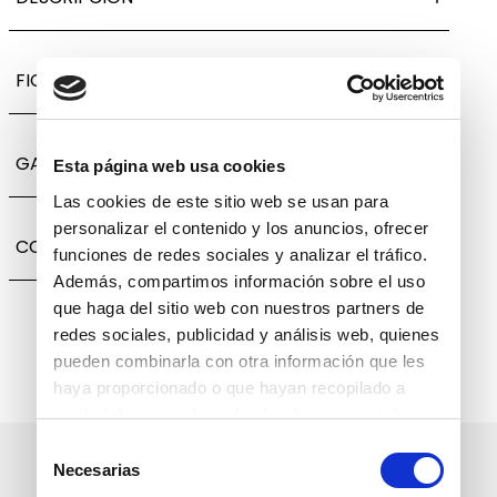
FICHA TÉCNICA
GARANTÍA, CAMBIOS Y DEVOLUCIONES
Esta página web usa cookies
Las cookies de este sitio web se usan para
personalizar el contenido y los anuncios, ofrecer
COMPARTIR
funciones de redes sociales y analizar el tráfico.
Además, compartimos información sobre el uso
que haga del sitio web con nuestros partners de
redes sociales, publicidad y análisis web, quienes
pueden combinarla con otra información que les
haya proporcionado o que hayan recopilado a
partir del uso que haya hecho de sus servicios.
Selección
Suscríbete a nuestro boletín
Necesarias
de