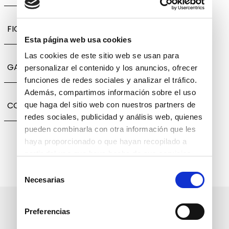
FICHA TÉCNICA
Esta página web usa cookies
Las cookies de este sitio web se usan para
GARANTÍA, CAMBIOS Y DEVOLUCIONES
personalizar el contenido y los anuncios, ofrecer
funciones de redes sociales y analizar el tráfico.
Además, compartimos información sobre el uso
COMPARTIR
que haga del sitio web con nuestros partners de
redes sociales, publicidad y análisis web, quienes
pueden combinarla con otra información que les
haya proporcionado o que hayan recopilado a
partir del uso que haya hecho de sus servicios.
Selección
Necesarias
de
consentimiento
Suscríbete a nuestro boletín
Preferencias
informativo