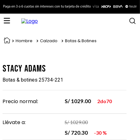
Hombre
Calzado
Botas & Botines
Stacy Adams
Botas & botines 25734-221
Precio normal:
S/
1029
.
00
2do70
Llévate a:
S/
1029
.
00
S/
720
.
30
30 %