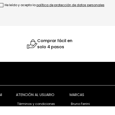
He leído y acepto la
política de protección de datos personales
Comprar fácil en
solo 4 pasos
NI
ATENCIÓN AL USUARIO
MARCAS
Términos y condiciones
Bruno Ferrini
Garantía y devolución
Bruno Ferrini Concept
s
Ventas corporativas
Nunn Bush