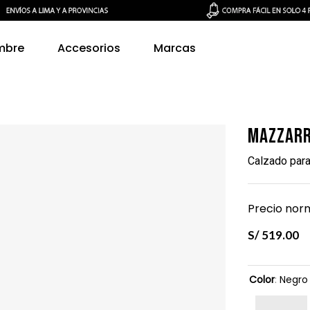
mbre
Accesorios
Marcas
Mazzarr
Calzado par
Precio norm
S/
519
.
00
Color
:
Negro