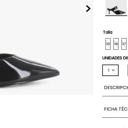
Talla
35
36
37
UNIDADES DI
1
DESCRIPC
FICHA TÉC