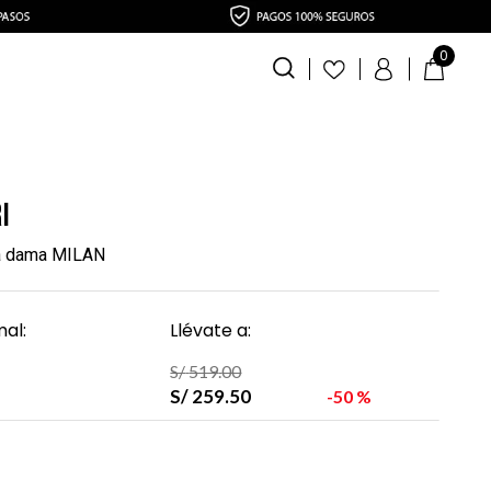
0
i
a dama MILAN
al:
Llévate a:
S/
519
.
00
S/
259
.
50
50 %