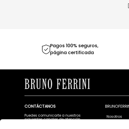
Pagos 100% seguros,
página certificada
CONTÁCTANOS
BRUNOFERRI
Puedes comunicarte a nuestros
Nosotros
siguientes canales de atención
Tiendas
Lunes a Viernes de 9:00 a.m. a 5:00 p.m.
Contáctano