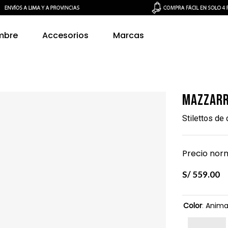
mbre
Accesorios
Marcas
Mazzarr
Stilettos de
Precio norm
S/
559
.
00
Color
:
Animal