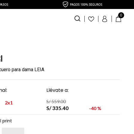
0
i
 cuero para dama LEIA
al:
Llévate a:
S/
559
.
00
2x1
S/
335
.
40
40 %
 print