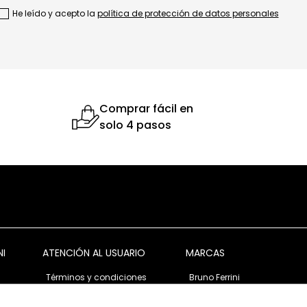
He leído y acepto la
política de protección de datos personales
Comprar fácil en
solo 4 pasos
NI
ATENCIÓN AL USUARIO
MARCAS
Términos y condiciones
Bruno Ferrini
Garantía y devolución
Bruno Ferrini Concept
s
Ventas corporativas
Nunn Bush