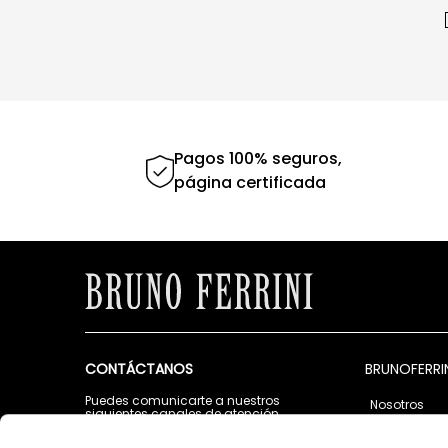
Pagos 100% seguros,
página certificada
CONTÁCTANOS
BRUNOFERRI
Puedes comunicarte a nuestros
Nosotros
siguientes canales de atención
Tiendas
Lunes a Viernes de 9:00 a.m. a 5:00 p.m.
Contáctano