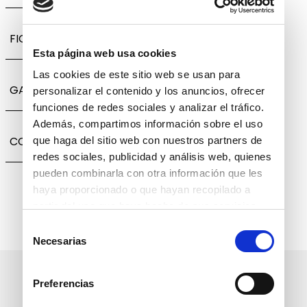
FICHA TÉCNICA
Esta página web usa cookies
Las cookies de este sitio web se usan para
GARANTÍA, CAMBIOS Y DEVOLUCIONES
personalizar el contenido y los anuncios, ofrecer
funciones de redes sociales y analizar el tráfico.
Además, compartimos información sobre el uso
COMPARTIR
que haga del sitio web con nuestros partners de
redes sociales, publicidad y análisis web, quienes
pueden combinarla con otra información que les
haya proporcionado o que hayan recopilado a
partir del uso que haya hecho de sus servicios.
Selección
Necesarias
de
consentimiento
Suscríbete a nuestro boletín
Preferencias
informativo