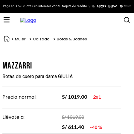
Mujer
Calzado
Botas & Botines
Mazzarri
Botas de cuero para dama GIULIA
Precio normal:
S/
1019
.
00
2x1
Llévate a:
S/
1019
.
00
S/
611
.
40
40 %