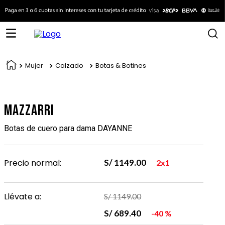
Mujer
Calzado
Botas & Botines
Mazzarri
Botas de cuero para dama DAYANNE
Precio normal:
S/
1149
.
00
2x1
Llévate a:
S/
1149
.
00
S/
689
.
40
40 %