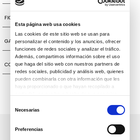
FICHA TÉCNICA
Esta página web usa cookies
Las cookies de este sitio web se usan para
GARANTÍA, CAMBIOS Y DEVOLUCIONES
personalizar el contenido y los anuncios, ofrecer
funciones de redes sociales y analizar el tráfico.
Además, compartimos información sobre el uso
COMPARTIR
que haga del sitio web con nuestros partners de
redes sociales, publicidad y análisis web, quienes
pueden combinarla con otra información que les
haya proporcionado o que hayan recopilado a
partir del uso que haya hecho de sus servicios.
Selección
Necesarias
de
consentimiento
Suscríbete a nuestro boletín
Preferencias
informativo