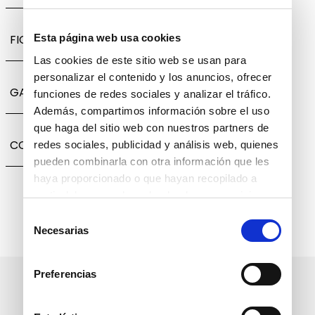
FICHA TÉCNICA
Esta página web usa cookies
Las cookies de este sitio web se usan para
personalizar el contenido y los anuncios, ofrecer
GARANTÍA, CAMBIOS Y DEVOLUCIONES
funciones de redes sociales y analizar el tráfico.
Además, compartimos información sobre el uso
que haga del sitio web con nuestros partners de
COMPARTIR
redes sociales, publicidad y análisis web, quienes
pueden combinarla con otra información que les
haya proporcionado o que hayan recopilado a
partir del uso que haya hecho de sus servicios.
Selección
Necesarias
de
consentimiento
Preferencias
Suscríbete a nuestro boletín
informativo