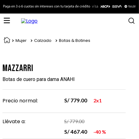
Mujer
Calzado
Botas & Botines
Mazzarri
Botas de cuero para dama ANAHI
Precio normal:
S/
779
.
00
2x1
Llévate a:
S/
779
.
00
S/
467
.
40
40 %