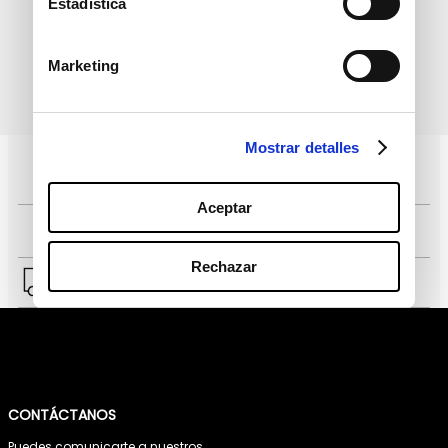
Estadística
Marketing
política de protección de
He leído y acepto la
datos personales
Mostrar detalles
Pagos 100% seguros, página certificada
Aceptar
Comprar fácil en solo 4 pasos
Rechazar
Envío a Lima y a provincias.
CONTÁCTANOS
Puedes comunicarte a nuestros