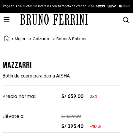
Mujer
Calzado
Botas & Botines
Mazzarri
Botín de cuero para dama AISHA
Precio normal:
S/
659
.
00
2x1
Llévate a:
S/
659
.
00
S/
395
.
40
40 %