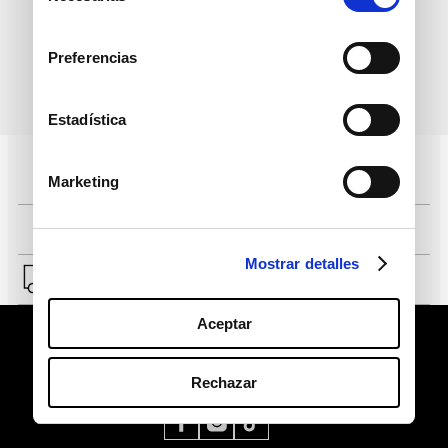
consentimiento
Preferencias
política de protección de
He leído y acepto la
datos personales
Estadística
Pagos 100% seguros, página certificada
Marketing
Comprar fácil en solo 4 pasos
Mostrar detalles
Envío a Lima y a provincias.
Aceptar
Rechazar