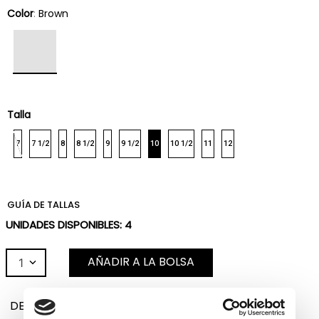
Color
:
Brown
Talla
7
7 1/2
8
8 1/2
9
9 1/2
10
10 1/2
11
12
GUÍA DE TALLAS
UNIDADES DISPONIBLES:
4
AÑADIR A LA BOLSA
1
DESCRIPCIÓN