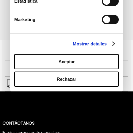
Estadística
Marketing
política de protección de
He leído y acepto la
datos personales
Mostrar detalles
Pagos 100% seguros, página certificada
Aceptar
Comprar fácil en solo 4 pasos
Rechazar
Envío a Lima y a provincias.
CONTÁCTANOS
Puedes comunicarte a nuestros