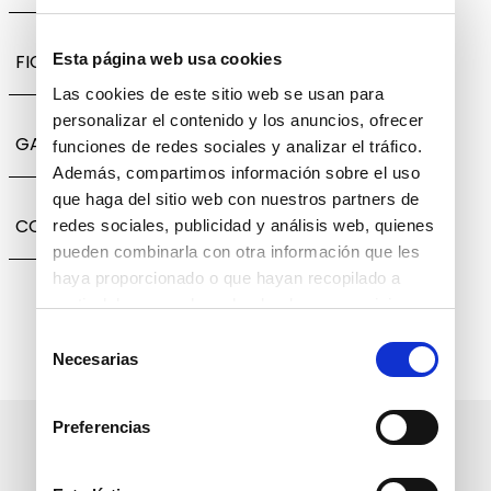
FICHA TÉCNICA
Esta página web usa cookies
Las cookies de este sitio web se usan para
personalizar el contenido y los anuncios, ofrecer
GARANTÍA, CAMBIOS Y DEVOLUCIONES
funciones de redes sociales y analizar el tráfico.
Además, compartimos información sobre el uso
que haga del sitio web con nuestros partners de
COMPARTIR
redes sociales, publicidad y análisis web, quienes
pueden combinarla con otra información que les
haya proporcionado o que hayan recopilado a
partir del uso que haya hecho de sus servicios.
Selección
Necesarias
de
consentimiento
Preferencias
Suscríbete a nuestro boletín
informativo