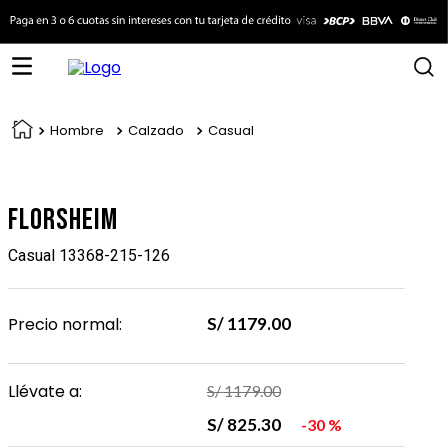
Hombre
Calzado
Casual
Florsheim
Casual 13368-215-126
Precio normal:
S/
1179
.
00
Llévate a:
S/
1179
.
00
S/
825
.
30
30 %