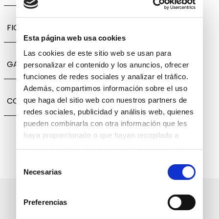
FICHA TÉCNICA
Esta página web usa cookies
Las cookies de este sitio web se usan para
GARANTÍA, CAMBIOS Y DEVOLUCIONES
personalizar el contenido y los anuncios, ofrecer
funciones de redes sociales y analizar el tráfico.
Además, compartimos información sobre el uso
COMPARTIR
que haga del sitio web con nuestros partners de
redes sociales, publicidad y análisis web, quienes
pueden combinarla con otra información que les
haya proporcionado o que hayan recopilado a
partir del uso que haya hecho de sus servicios.
Selección
Necesarias
de
consentimiento
Suscríbete a nuestro boletín
Preferencias
informativo