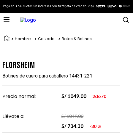
Hombre
Calzado
Botas & Botines
Florsheim
Botines de cuero para caballero 14431-221
Precio normal:
S/
1049
.
00
2do70
Llévate a:
S/
1049
.
00
S/
734
.
30
30 %