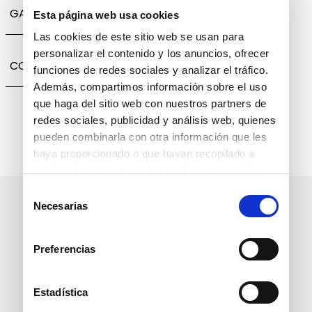
GARANTÍA, CAMBIOS Y DEVOLUCIONES
Esta página web usa cookies
Las cookies de este sitio web se usan para
personalizar el contenido y los anuncios, ofrecer
COMPARTIR
funciones de redes sociales y analizar el tráfico.
Además, compartimos información sobre el uso
que haga del sitio web con nuestros partners de
redes sociales, publicidad y análisis web, quienes
pueden combinarla con otra información que les
haya proporcionado o que hayan recopilado a
partir del uso que haya hecho de sus servicios.
Selección
Suscríbete a nuestro boletín
Necesarias
de
informativo
consentimiento
Preferencias
Estadística
política de protección de
He leído y acepto la