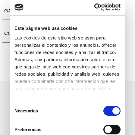
GARANTÍA, CAMBIOS Y DEVOLUCIONES
Esta página web usa cookies
COMPARTIR
Las cookies de este sitio web se usan para
personalizar el contenido y los anuncios, ofrecer
funciones de redes sociales y analizar el tráfico.
Además, compartimos información sobre el uso
que haga del sitio web con nuestros partners de
redes sociales, publicidad y análisis web, quienes
pueden combinarla con otra información que les
haya proporcionado o que hayan recopilado a
Suscríbete a nuestro boletín
partir del uso que haya hecho de sus servicios.
informativo
Selección
Necesarias
de
consentimiento
Preferencias