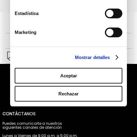
política de protección de
He leído y acepto la
datos personales
Estadística
Pagos 100% seguros, página certificada
Marketing
Comprar fácil en solo 4 pasos
Envío a Lima y a provincias.
Mostrar detalles
Aceptar
Rechazar
CONTÁCTANOS
Puedes comunicarte a nuestros
siguientes canales de atención
Lunes a Viernes de 9:00 a.m. a 5:00 p.m.