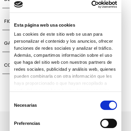
FICHA TÉCNICA
Esta página web usa cookies
Las cookies de este sitio web se usan para
personalizar el contenido y los anuncios, ofrecer
GARANTÍA, CAMBIOS Y DEVOLUCIONES
funciones de redes sociales y analizar el tráfico.
Además, compartimos información sobre el uso
que haga del sitio web con nuestros partners de
COMPARTIR
redes sociales, publicidad y análisis web, quienes
pueden combinarla con otra información que les
haya proporcionado o que hayan recopilado a
partir del uso que haya hecho de sus servicios.
Selección
Necesarias
de
consentimiento
Suscríbete a nuestro boletín
Preferencias