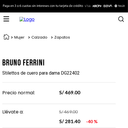
Mujer
Calzado
Zapatos
Bruno Ferrini
Stilettos de cuero para dama DG22402
Precio normal:
S/
469
.
00
Llévate a:
S/
469
.
00
S/
281
.
40
40 %