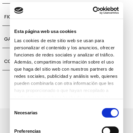
FICHA TÉCNICA
Esta página web usa cookies
GARANTÍA, CAMBIOS Y DEVOLUCIONES
Las cookies de este sitio web se usan para
personalizar el contenido y los anuncios, ofrecer
funciones de redes sociales y analizar el tráfico.
COMPARTIR
Además, compartimos información sobre el uso
que haga del sitio web con nuestros partners de
redes sociales, publicidad y análisis web, quienes
pueden combinarla con otra información que les
haya proporcionado o que hayan recopilado a
partir del uso que haya hecho de sus servicios.
Selección
Necesarias
de
Suscríbete a nuestro boletín
consentimiento
informativo
Preferencias