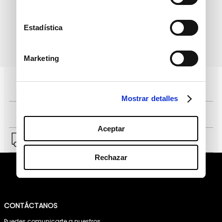
Estadística
política de protección de
He leído y acepto la
datos personales
Marketing
Pagos 100% seguros, página certificada
Mostrar detalles
Comprar fácil en solo 4 pasos
Aceptar
Envío a Lima y a provincias.
Rechazar
CONTÁCTANOS
Puedes comunicarte a nuestros