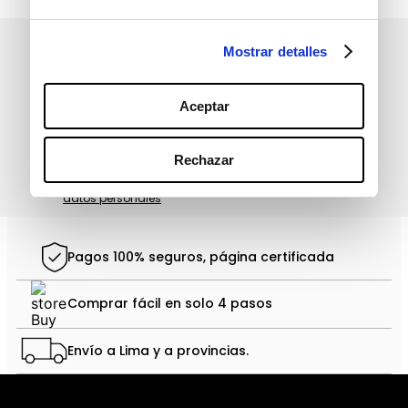
Mostrar detalles
Suscríbete a nuestro boletín
informativo
Aceptar
Rechazar
política de protección de
He leído y acepto la
datos personales
Pagos 100% seguros, página certificada
Comprar fácil en solo 4 pasos
Envío a Lima y a provincias.