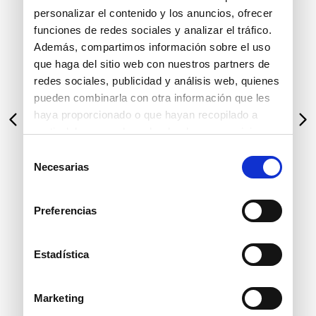
personalizar el contenido y los anuncios, ofrecer
funciones de redes sociales y analizar el tráfico.
Además, compartimos información sobre el uso
que haga del sitio web con nuestros partners de
redes sociales, publicidad y análisis web, quienes
pueden combinarla con otra información que les
Bruno Ferrini
Bruno Ferrini
haya proporcionado o que hayan recopilado a
partir del uso que haya hecho de sus servicios.
Precio normal:
Precio normal:
S/
739
.
00
2x1
S/
549
.
00
2x1
Selección
Necesarias
de
Llévate a:
Llévate a:
consentimiento
S/
739
.
00
40 %
S/
549
.
00
40 %
S/
443
.
40
S/
329
.
40
Preferencias
Estadística
Marketing