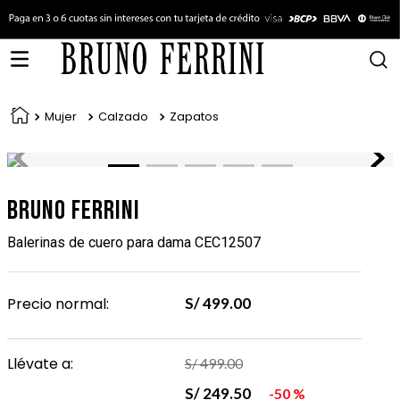
Mujer
Calzado
Zapatos
Bruno Ferrini
Balerinas de cuero para dama CEC12507
Precio normal:
S/
499
.
00
Llévate a:
S/
499
.
00
S/
249
.
50
50 %