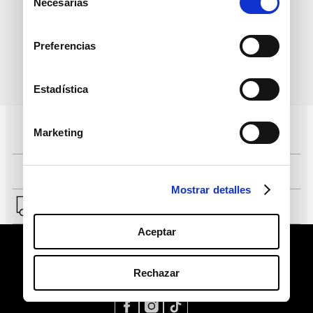
informativo
Necesarias
de
consentimiento
Preferencias
política de protección de
He leído y acepto la
Estadística
datos personales
Marketing
Pagos 100% seguros, página certificada
Comprar fácil en solo 4 pasos
Mostrar detalles
Envío a Lima y a provincias.
Aceptar
Rechazar