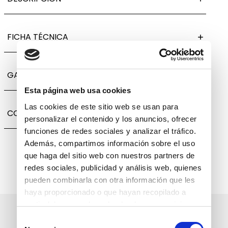
FICHA TÉCNICA
GARANTÍA, CAMBIOS Y DEVOLUCIONES
Esta página web usa cookies
Las cookies de este sitio web se usan para
COMPARTIR
personalizar el contenido y los anuncios, ofrecer
funciones de redes sociales y analizar el tráfico.
Además, compartimos información sobre el uso
que haga del sitio web con nuestros partners de
redes sociales, publicidad y análisis web, quienes
pueden combinarla con otra información que les
haya proporcionado o que hayan recopilado a
partir del uso que haya hecho de sus servicios.
Suscríbete a nuestro boletín
Selección