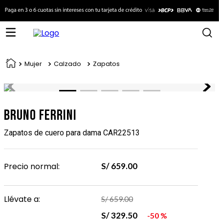
Mujer
Calzado
Zapatos
Bruno Ferrini
Zapatos de cuero para dama CAR22513
Precio normal:
S/
659
.
00
Llévate a:
S/
659
.
00
S/
329
.
50
50 %