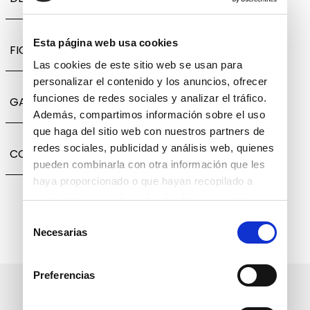
Esta página web usa cookies
FICHA TÉCNICA
Las cookies de este sitio web se usan para
personalizar el contenido y los anuncios, ofrecer
funciones de redes sociales y analizar el tráfico.
GARANTÍA, CAMBIOS Y DEVOLUCIONES
Además, compartimos información sobre el uso
que haga del sitio web con nuestros partners de
redes sociales, publicidad y análisis web, quienes
COMPARTIR
pueden combinarla con otra información que les
haya proporcionado o que hayan recopilado a
partir del uso que haya hecho de sus servicios.
Selección
Necesarias
de
consentimiento
Preferencias
Suscríbete a nuestro boletín