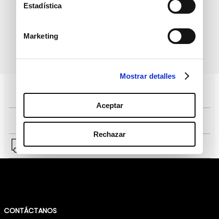
informativo
Estadística
Marketing
política de protección de
He leído y acepto la
datos personales
Mostrar detalles
Pagos 100% seguros, página certificada
Aceptar
Comprar fácil en solo 4 pasos
Rechazar
Envío a Lima y a provincias.
CONTÁCTANOS