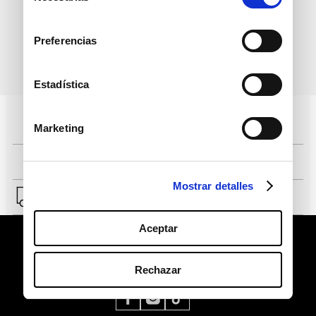
consentimiento
Preferencias
política de protección de
He leído y acepto la
datos personales
Estadística
Pagos 100% seguros, página certificada
Marketing
Comprar fácil en solo 4 pasos
Mostrar detalles
Envío a Lima y a provincias.
Aceptar
Rechazar