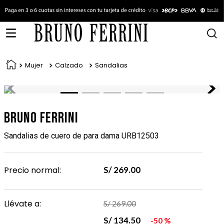
Mujer
Calzado
Sandalias
Bruno Ferrini
Sandalias de cuero de para dama URB12503
Precio normal:
S/
269
.
00
Llévate a:
S/
269
.
00
S/
134
.
50
50 %