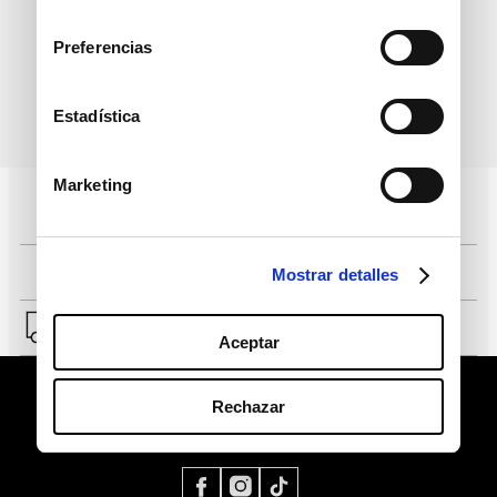
informativo
consentimiento
Preferencias
Estadística
política de protección de
He leído y acepto la
datos personales
Marketing
Pagos 100% seguros, página certificada
Comprar fácil en solo 4 pasos
Mostrar detalles
Envío a Lima y a provincias.
Aceptar
Rechazar