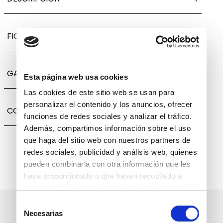
FICHA TÉCNICA
GARANTÍA, CAMBIOS Y DEVOLUCIONES
Esta página web usa cookies
Las cookies de este sitio web se usan para
personalizar el contenido y los anuncios, ofrecer
COMPARTIR
funciones de redes sociales y analizar el tráfico.
Además, compartimos información sobre el uso
que haga del sitio web con nuestros partners de
redes sociales, publicidad y análisis web, quienes
pueden combinarla con otra información que les
haya proporcionado o que hayan recopilado a
partir del uso que haya hecho de sus servicios.
Selección
Suscríbete a nuestro boletín
Necesarias
de