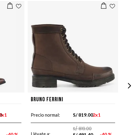
Bruno Ferrini
0
2x1
S/
819
.
00
2x1
Precio normal:
S/
819
.
00
Llévate a:
40 %
40 %
S/
491
.
40