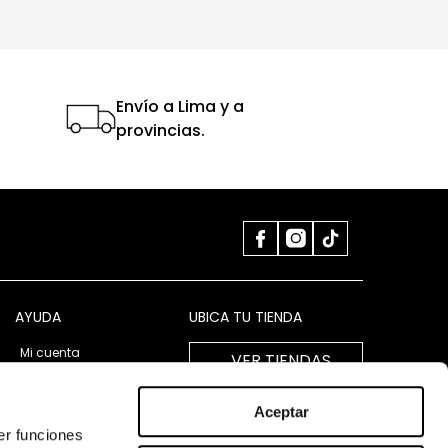
Envío a Lima y a
provincias.
AYUDA
UBICA TU TIENDA
Mi cuenta
VER TIENDAS
LIBRO DE RECLAMACIONES
Aceptar
er funciones