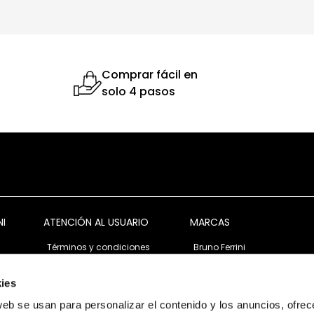
Comprar fácil en
solo 4 pasos
NI
ATENCIÓN AL USUARIO
MARCAS
Términos y condiciones
Bruno Ferrini
Garantía y devolución
Bruno Ferrini Concept
s
Ventas corporativas
Nunn Bush
ies
Política de privacidad
Florsheim
web se usan para personalizar el contenido y los anuncios, ofrec
Política de cookies
Stacy Adams