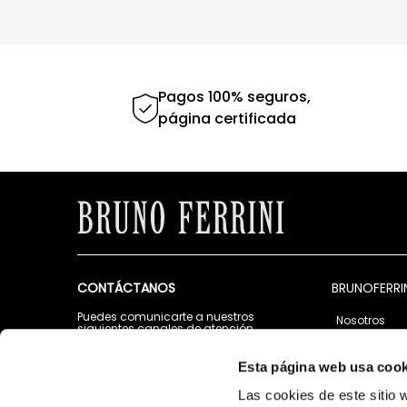
Pagos 100% seguros,
página certificada
CONTÁCTANOS
BRUNOFERRI
Puedes comunicarte a nuestros
Nosotros
siguientes canales de atención
Tiendas
Lunes a Viernes de 9:00 a.m. a 5:00 p.m.
Contáctano
Esta página web usa cook
Escribenos al Whatsapp:
987 967 280
Las cookies de este sitio 