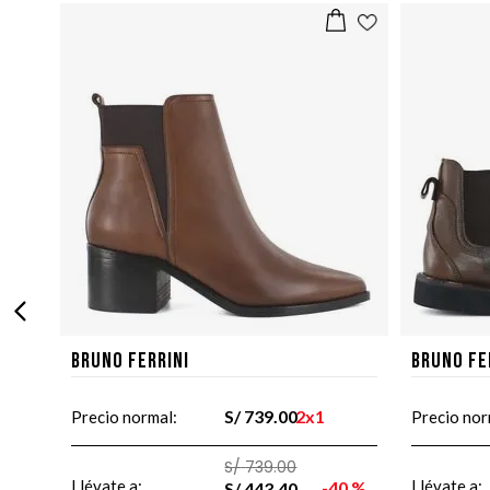
Bruno Ferrini
Bruno Fe
S/
739
.
00
2x1
Precio normal:
Precio nor
S/
739
.
00
Llévate a:
Llévate a:
40 %
S/
443
.
40