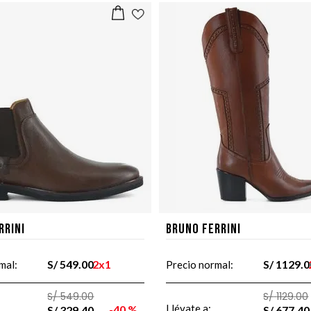
rrini
Bruno Ferrini
S/
549
.
00
2x1
S/
1129
.
0
mal:
Precio normal:
S/
549
.
00
S/
1129
.
00
Llévate a:
40 %
S/
329
.
40
S/
677
.
40