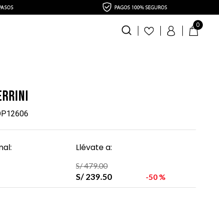
0
errini
TOP12606
al:
Llévate a:
S/
479
.
00
S/
239
.
50
50 %