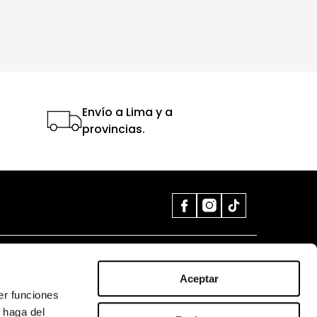
Envío a Lima y a
provincias.
AYUDA
UBICA TU TIENDA
Aceptar
Mi cuenta
VER TIENDAS
er funciones
 haga del