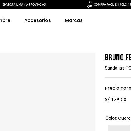
mbre
Accesorios
Marcas
Bruno F
Sandalias 
Precio norm
S/
479
.
00
Color
:
Cuero