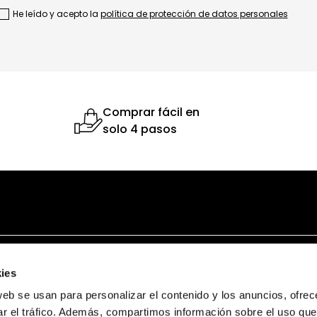
He leído y acepto la
política de protección de datos personales
Comprar fácil en
solo 4 pasos
NI
ATENCIÓN AL USUARIO
MARCAS
ies
Términos y condiciones
Bruno Ferrini
web se usan para personalizar el contenido y los anuncios, ofrec
Garantía y devolución
Bruno Ferrini Concept
ar el tráfico. Además, compartimos información sobre el uso que
s
Ventas corporativas
Nunn Bush