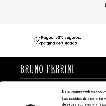
Pagos 100% seguros,
página certificada
CONTÁCTANOS
BRUNOFERRI
Esta página web usa cook
Puedes comunicarte a nuestros
Nosotros
siguientes canales de atención
Las cookies de este sitio 
Tiendas
Lunes a Viernes de 9:00 a.m. a 5:00 p.m.
de redes sociales y analiz
Contáctano