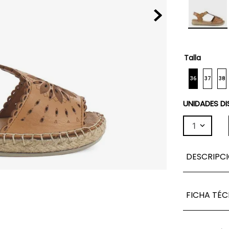
Talla
36
37
38
UNIDADES DI
1
DESCRIPC
FICHA TÉC