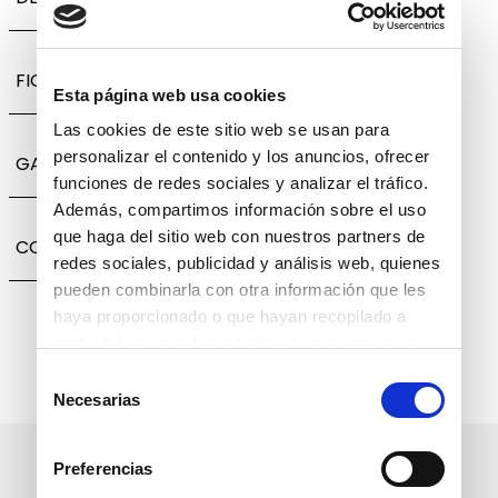
FICHA TÉCNICA
Esta página web usa cookies
Las cookies de este sitio web se usan para
personalizar el contenido y los anuncios, ofrecer
GARANTÍA, CAMBIOS Y DEVOLUCIONES
funciones de redes sociales y analizar el tráfico.
Además, compartimos información sobre el uso
que haga del sitio web con nuestros partners de
COMPARTIR
redes sociales, publicidad y análisis web, quienes
pueden combinarla con otra información que les
haya proporcionado o que hayan recopilado a
partir del uso que haya hecho de sus servicios.
Selección
Necesarias
de
consentimiento
Suscríbete a nuestro boletín
Preferencias