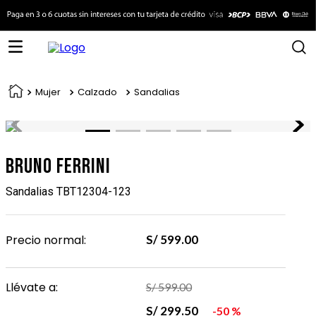
Mujer
Calzado
Sandalias
Bruno Ferrini
Sandalias TBT12304-123
Precio normal:
S/
599
.
00
Llévate a:
S/
599
.
00
S/
299
.
50
50 %