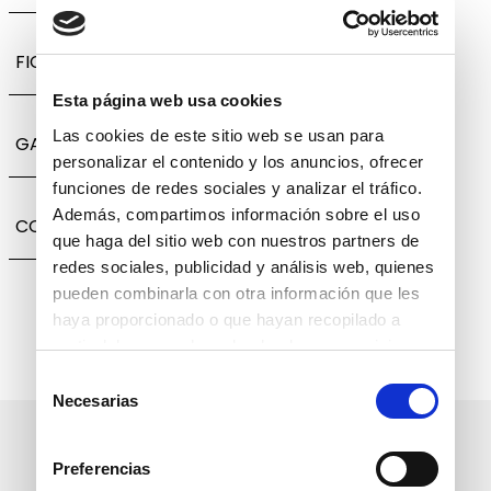
FICHA TÉCNICA
Esta página web usa cookies
Las cookies de este sitio web se usan para
GARANTÍA, CAMBIOS Y DEVOLUCIONES
personalizar el contenido y los anuncios, ofrecer
funciones de redes sociales y analizar el tráfico.
Además, compartimos información sobre el uso
COMPARTIR
que haga del sitio web con nuestros partners de
redes sociales, publicidad y análisis web, quienes
pueden combinarla con otra información que les
haya proporcionado o que hayan recopilado a
partir del uso que haya hecho de sus servicios.
Selección
Necesarias
de
consentimiento
Suscríbete a nuestro boletín
Preferencias
informativo