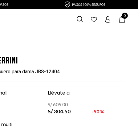
0
errini
 cuero para dama JBS-12404
al:
Llévate a:
S/
609
.
00
S/
304
.
50
50 %
 multi