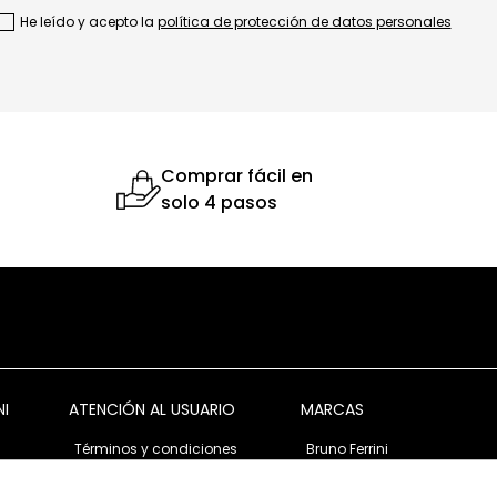
He leído y acepto la
política de protección de datos personales
Comprar fácil en
solo 4 pasos
NI
ATENCIÓN AL USUARIO
MARCAS
Términos y condiciones
Bruno Ferrini
Garantía y devolución
Bruno Ferrini Concept
s
Ventas corporativas
Nunn Bush