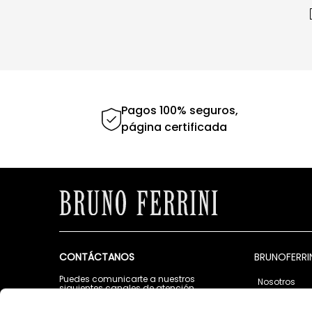
Pagos 100% seguros,
página certificada
CONTÁCTANOS
BRUNOFERRI
Puedes comunicarte a nuestros
Nosotros
siguientes canales de atención
Tiendas
Lunes a Viernes de 9:00 a.m. a 5:00 p.m.
Contáctano