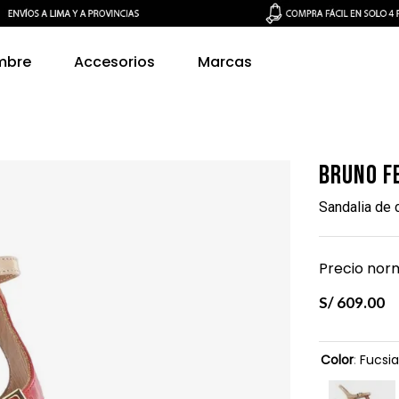
mbre
Accesorios
Marcas
Bruno F
Sandalia de
Precio norm
S/
609
.
00
Color
:
Fucsia