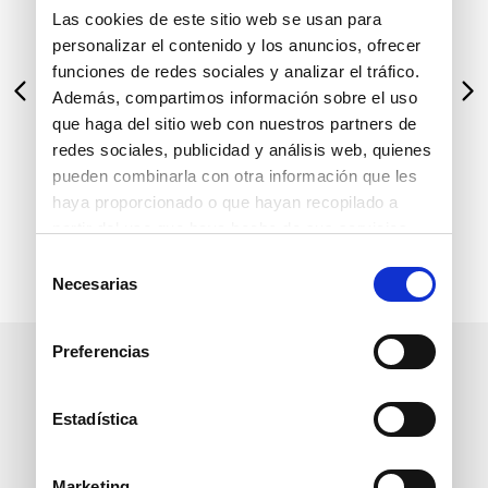
Las cookies de este sitio web se usan para
personalizar el contenido y los anuncios, ofrecer
funciones de redes sociales y analizar el tráfico.
Además, compartimos información sobre el uso
que haga del sitio web con nuestros partners de
redes sociales, publicidad y análisis web, quienes
Bruno Ferrini
Bruno Ferrini
pueden combinarla con otra información que les
haya proporcionado o que hayan recopilado a
Precio normal:
Precio normal:
partir del uso que haya hecho de sus servicios.
S/
739
.
00
2x1
S/
549
.
00
2x1
Selección
Llévate a:
Llévate a:
Necesarias
de
S/
739
.
00
40 %
S/
549
.
00
40 %
consentimiento
S/
443
.
40
S/
329
.
40
Preferencias
Estadística
Marketing