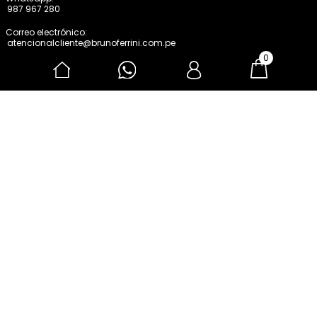
CONTÁCTANOS
0
Puedes comunicarte a nuestros
siguientes canales de atención
Lunes a Viernes de 9:00 a.m. a 5:00 p.m.
Whatsapp:
987 967 280
Correo electrónico:
atencionalcliente@brunoferrini.com.pe
BRUNOFERRINI
ATENCIÓN AL USUARIO
MARCAS
AYUDA