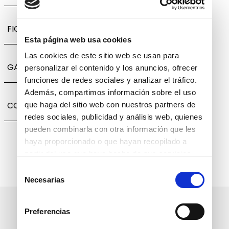
FICHA TÉCNICA
Esta página web usa cookies
Las cookies de este sitio web se usan para
GARANTÍA, CAMBIOS Y DEVOLUCIONES
personalizar el contenido y los anuncios, ofrecer
funciones de redes sociales y analizar el tráfico.
Además, compartimos información sobre el uso
COMPARTIR
que haga del sitio web con nuestros partners de
redes sociales, publicidad y análisis web, quienes
pueden combinarla con otra información que les
haya proporcionado o que hayan recopilado a
partir del uso que haya hecho de sus servicios.
Selección
Necesarias
de
consentimiento
Suscríbete a nuestro boletín
Preferencias
informativo