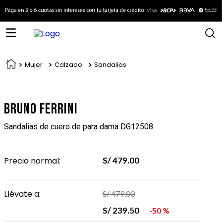
Mujer
Calzado
Sandalias
Bruno Ferrini
Sandalias de cuero de para dama DG12508
Precio normal:
S/
479
.
00
Llévate a:
S/
479
.
00
S/
239
.
50
50 %