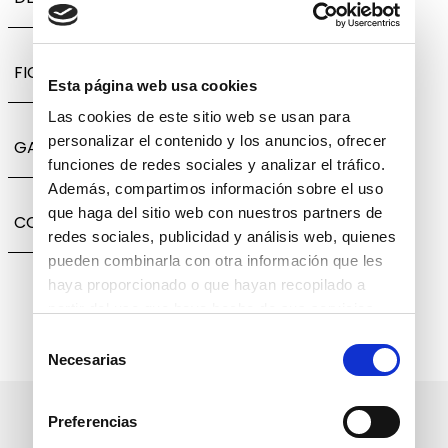
FICHA TÉCNICA
Esta página web usa cookies
Las cookies de este sitio web se usan para
personalizar el contenido y los anuncios, ofrecer
GARANTÍA, CAMBIOS Y DEVOLUCIONES
funciones de redes sociales y analizar el tráfico.
Además, compartimos información sobre el uso
que haga del sitio web con nuestros partners de
COMPARTIR
redes sociales, publicidad y análisis web, quienes
pueden combinarla con otra información que les
haya proporcionado o que hayan recopilado a
partir del uso que haya hecho de sus servicios.
Selección
Necesarias
de
consentimiento
Suscríbete a nuestro boletín
Preferencias