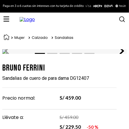
Mujer
Calzado
Sandalias
Bruno Ferrini
Sandalias de cuero de para dama DG12407
Precio normal:
S/
459
.
00
Llévate a:
S/
459
.
00
S/
229
.
50
50 %