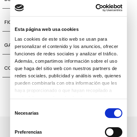
FICHA TÉCNICA
Esta página web usa cookies
Las cookies de este sitio web se usan para
GARANTÍA, CAMBIOS Y DEVOLUCIONES
personalizar el contenido y los anuncios, ofrecer
funciones de redes sociales y analizar el tráfico.
Además, compartimos información sobre el uso
COMPARTIR
que haga del sitio web con nuestros partners de
redes sociales, publicidad y análisis web, quienes
pueden combinarla con otra información que les
haya proporcionado o que hayan recopilado a
partir del uso que haya hecho de sus servicios.
Selección
Necesarias
de
consentimiento
Suscríbete a nuestro boletín
Preferencias