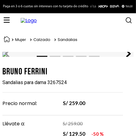
Mujer
Calzado
Sandalias
Bruno Ferrini
Sandalias para dama 3267S24
Precio normal:
S/
259
.
00
Llévate a:
S/
259
.
00
S/
129
.
50
50 %