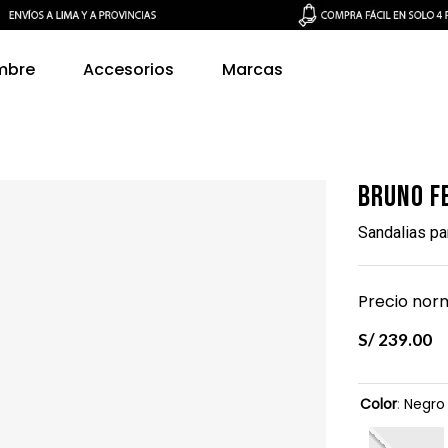
mbre
Accesorios
Marcas
Bruno F
Sandalias p
Precio norm
S/
239
.
00
Color
:
Negro