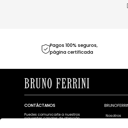
Pagos 100% seguros,
página certificada
CONTÁCTANOS
BRUNOFERRI
Puedes comunicarte a nuestros
Nosotros
siguientes canales de atención
Tiendas
Lunes a Viernes de 9:00 a.m. a 5:00 p.m.
Contáctano