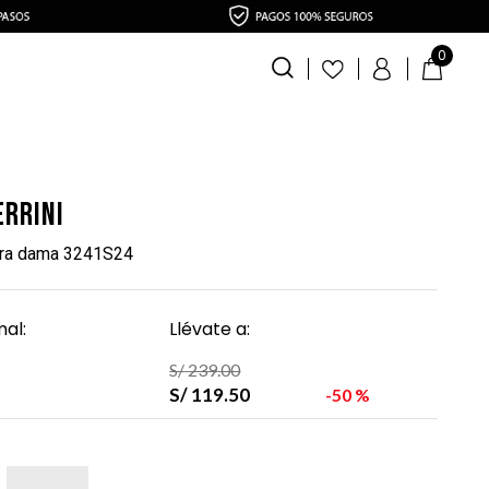
0
errini
ara dama 3241S24
al:
Llévate a:
S/
239
.
00
S/
119
.
50
50 %