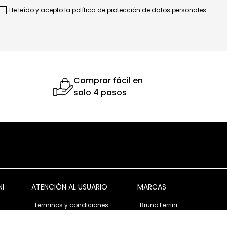
He leído y acepto la
política de protección de datos personales
Comprar fácil en
solo 4 pasos
NI
ATENCIÓN AL USUARIO
MARCAS
Términos y condiciones
Bruno Ferrini
Garantía y devolución
Bruno Ferrini Concept
s
Ventas corporativas
Nunn Bush