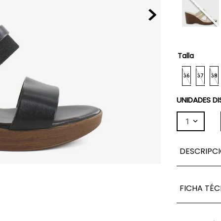
Talla
36
37
38
UNIDADES DI
1
DESCRIPC
FICHA TÉC