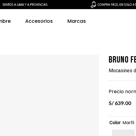
mbre
Accesorios
Marcas
Bruno F
Mocasines d
Precio norm
S/
639
.
00
Color
:
Marfil