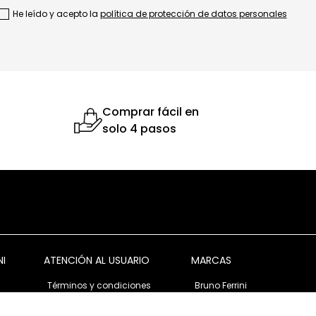
He leído y acepto la
política de protección de datos personales
Comprar fácil en
solo 4 pasos
NI
ATENCIÓN AL USUARIO
MARCAS
Términos y condiciones
Bruno Ferrini
Garantía y devolución
Bruno Ferrini Concept
s
Ventas corporativas
Nunn Bush