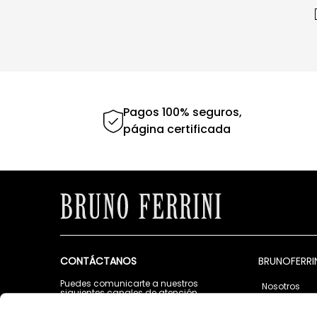
Pagos 100% seguros,
página certificada
CONTÁCTANOS
BRUNOFERRI
Puedes comunicarte a nuestros
Nosotros
siguientes canales de atención
Tiendas
Lunes a Viernes de 9:00 a.m. a 5:00 p.m.
Contáctano