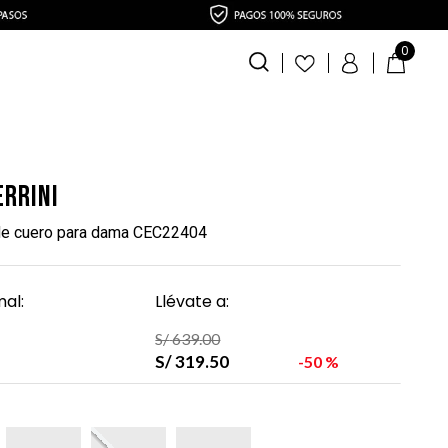
0
errini
e cuero para dama CEC22404
al:
Llévate a:
S/
639
.
00
S/
319
.
50
50 %