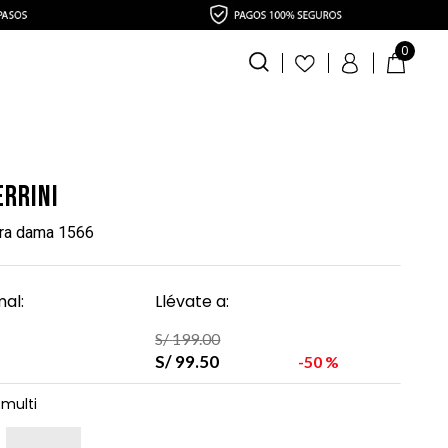
0
errini
ara dama 1566
al:
Llévate a:
S/
199
.
00
S/
99
.
50
50 %
multi