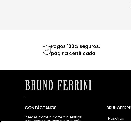
Pagos 100% seguros,
página certificada
CONTÁCTANOS
BRUNOFERRI
Puedes comunicarte a nuestros
Nosotros
siguientes canales de atención
Tiendas
Lunes a Viernes de 9:00 a.m. a 5:00 p.m.
Contáctano