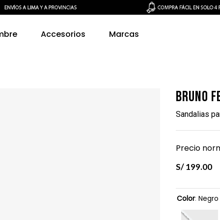
mbre
Accesorios
Marcas
Bruno F
Sandalias p
Precio norm
S/
199
.
00
Color
:
Negro 