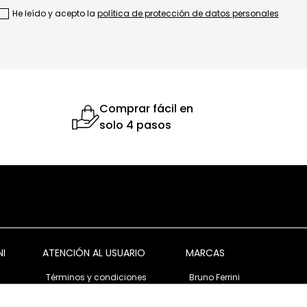
He leído y acepto la
política de protección de datos personales
Comprar fácil en
solo 4 pasos
NI
ATENCIÓN AL USUARIO
MARCAS
Términos y condiciones
Bruno Ferrini
Garantía y devolución
Bruno Ferrini Concept
s
Ventas corporativas
Nunn Bush