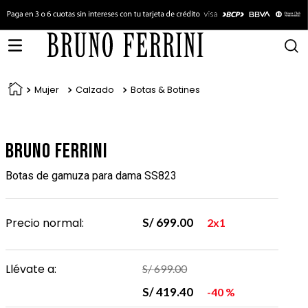
Mujer
Calzado
Botas & Botines
Bruno Ferrini
Botas de gamuza para dama SS823
Precio normal:
S/
699
.
00
2x1
Llévate a:
S/
699
.
00
S/
419
.
40
40 %