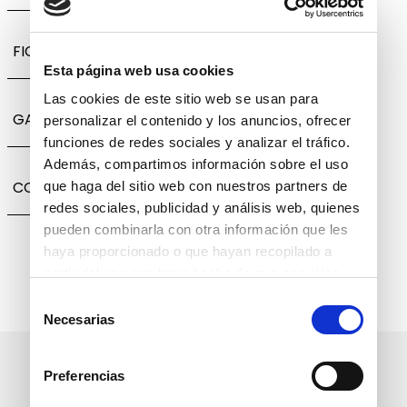
FICHA TÉCNICA
Esta página web usa cookies
Las cookies de este sitio web se usan para
GARANTÍA, CAMBIOS Y DEVOLUCIONES
personalizar el contenido y los anuncios, ofrecer
funciones de redes sociales y analizar el tráfico.
Además, compartimos información sobre el uso
COMPARTIR
que haga del sitio web con nuestros partners de
redes sociales, publicidad y análisis web, quienes
pueden combinarla con otra información que les
haya proporcionado o que hayan recopilado a
partir del uso que haya hecho de sus servicios.
Selección
Necesarias
de
consentimiento
Suscríbete a nuestro boletín
Preferencias
informativo