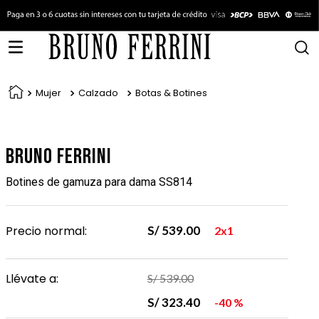
Mujer
Calzado
Botas & Botines
Bruno Ferrini
Botines de gamuza para dama SS814
Precio normal:
S/
539
.
00
2x1
Llévate a:
S/
539
.
00
S/
323
.
40
40 %