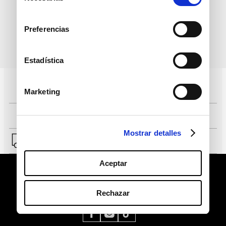
consentimiento
Preferencias
política de protección de
He leído y acepto la
datos personales
Estadística
Pagos 100% seguros, página certificada
Marketing
Comprar fácil en solo 4 pasos
Mostrar detalles
Envío a Lima y a provincias.
Aceptar
Rechazar