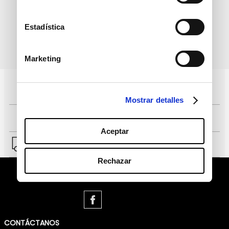
Estadística
política de protección de
He leído y acepto la
Marketing
datos personales
Pagos 100% seguros, página certificada
Mostrar detalles
Comprar fácil en solo 4 pasos
Aceptar
Envío a Lima y a provincias.
Rechazar
CONTÁCTANOS