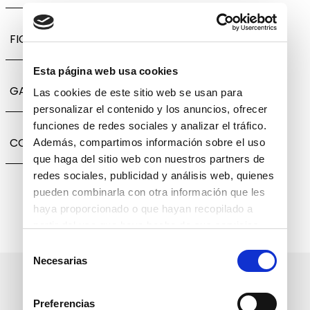
FICHA TÉCNICA
Esta página web usa cookies
GARANTÍA, CAMBIOS Y DEVOLUCIONES
Las cookies de este sitio web se usan para
personalizar el contenido y los anuncios, ofrecer
funciones de redes sociales y analizar el tráfico.
COMPARTIR
Además, compartimos información sobre el uso
que haga del sitio web con nuestros partners de
redes sociales, publicidad y análisis web, quienes
pueden combinarla con otra información que les
haya proporcionado o que hayan recopilado a
partir del uso que haya hecho de sus servicios.
Selección
Necesarias
de
consentimiento
Suscríbete a nuestro boletín
informativo
Preferencias