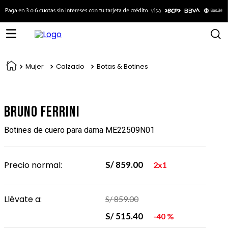
Mujer
Calzado
Botas & Botines
Bruno Ferrini
Botines de cuero para dama ME22509N01
Precio normal:
S/
859
.
00
2x1
Llévate a:
S/
859
.
00
S/
515
.
40
40 %