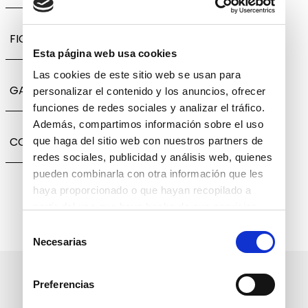
FICHA TÉCNICA
Esta página web usa cookies
Las cookies de este sitio web se usan para
GARANTÍA, CAMBIOS Y DEVOLUCIONES
personalizar el contenido y los anuncios, ofrecer
funciones de redes sociales y analizar el tráfico.
Además, compartimos información sobre el uso
COMPARTIR
que haga del sitio web con nuestros partners de
redes sociales, publicidad y análisis web, quienes
pueden combinarla con otra información que les
haya proporcionado o que hayan recopilado a
partir del uso que haya hecho de sus servicios.
Selección
Necesarias
de
consentimiento
Suscríbete a nuestro boletín
Preferencias
informativo