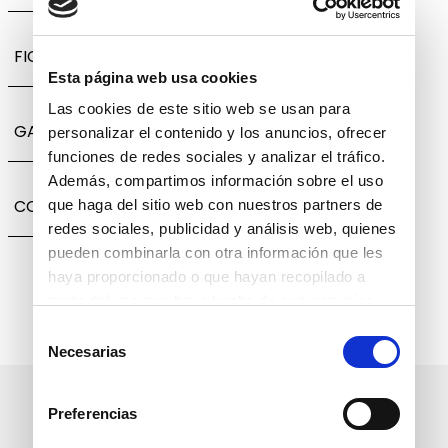
FICHA TÉCNICA
Esta página web usa cookies
Las cookies de este sitio web se usan para
GARANTÍA, CAMBIOS Y DEVOLUCIONES
personalizar el contenido y los anuncios, ofrecer
funciones de redes sociales y analizar el tráfico.
Además, compartimos información sobre el uso
COMPARTIR
que haga del sitio web con nuestros partners de
redes sociales, publicidad y análisis web, quienes
pueden combinarla con otra información que les
haya proporcionado o que hayan recopilado a
partir del uso que haya hecho de sus servicios.
Selección
Necesarias
de
consentimiento
Suscríbete a nuestro boletín
Preferencias
informativo