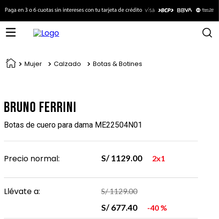
Mujer
Calzado
Botas & Botines
Bruno Ferrini
Botas de cuero para dama ME22504N01
Precio normal:
S/
1129
.
00
2x1
Llévate a:
S/
1129
.
00
S/
677
.
40
40 %