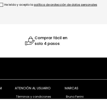
He leído y acepto la
política de protección de datos personales
Comprar fácil en
solo 4 pasos
NI
ATENCIÓN AL USUARIO
MARCAS
Términos y condiciones
Bruno Ferrini
Garantía y devolución
Bruno Ferrini Concept
s
Ventas corporativas
Nunn Bush