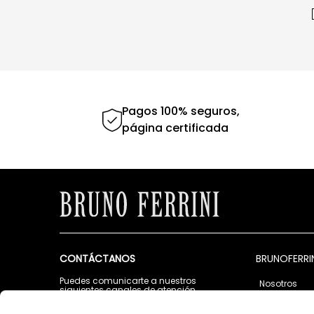
Pagos 100% seguros,
página certificada
CONTÁCTANOS
BRUNOFERRI
Puedes comunicarte a nuestros
Nosotros
siguientes canales de atención
Tiendas
Lunes a Viernes de 9:00 a.m. a 5:00 p.m.
Contáctano