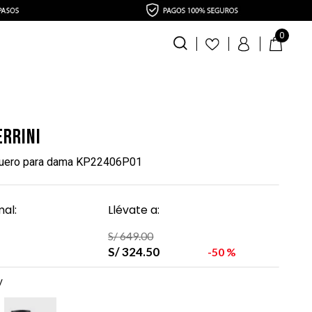
0
errini
cuero para dama KP22406P01
al:
Llévate a:
S/
649
.
00
S/
324
.
50
50 %
y