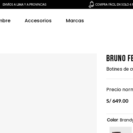
mbre
Accesorios
Marcas
Bruno F
Botines de 
Precio norm
S/
649
.
00
Color
:
Brand