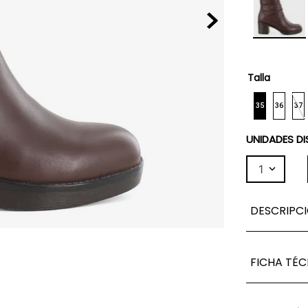
Talla
35
36
37
UNIDADES DI
1
DESCRIPC
FICHA TÉC