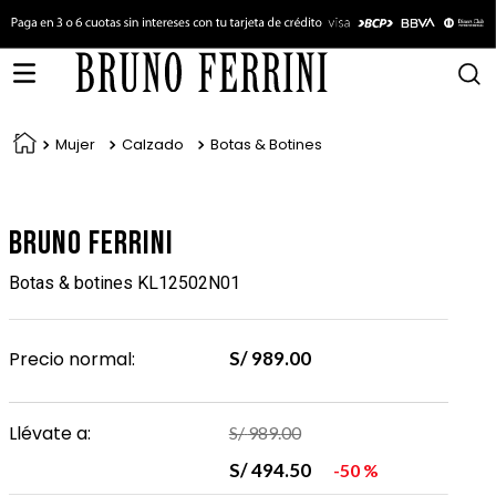
Mujer
Calzado
Botas & Botines
Bruno Ferrini
Botas & botines KL12502N01
Precio normal:
S/
989
.
00
Llévate a:
S/
989
.
00
S/
494
.
50
50 %