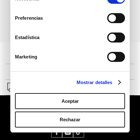
consentimiento
Preferencias
política de protección de
He leído y acepto la
datos personales
Estadística
Pagos 100% seguros, página certificada
Marketing
Comprar fácil en solo 4 pasos
Mostrar detalles
Envío a Lima y a provincias.
Aceptar
Rechazar