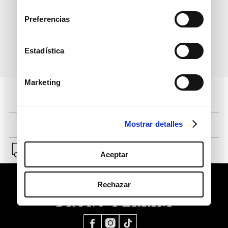
informativo
consentimiento
Preferencias
Estadística
política de protección de
He leído y acepto la
datos personales
Marketing
Pagos 100% seguros, página certificada
Mostrar detalles
Comprar fácil en solo 4 pasos
Envío a Lima y a provincias.
Aceptar
Rechazar