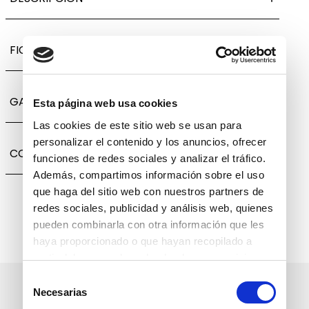
FICHA TÉCNICA
GARANTÍA, CAMBIOS Y DEVOLUCIONES
Esta página web usa cookies
Las cookies de este sitio web se usan para
personalizar el contenido y los anuncios, ofrecer
COMPARTIR
funciones de redes sociales y analizar el tráfico.
Además, compartimos información sobre el uso
que haga del sitio web con nuestros partners de
redes sociales, publicidad y análisis web, quienes
pueden combinarla con otra información que les
haya proporcionado o que hayan recopilado a
partir del uso que haya hecho de sus servicios.
Selección
Suscríbete a nuestro boletín
Necesarias
de