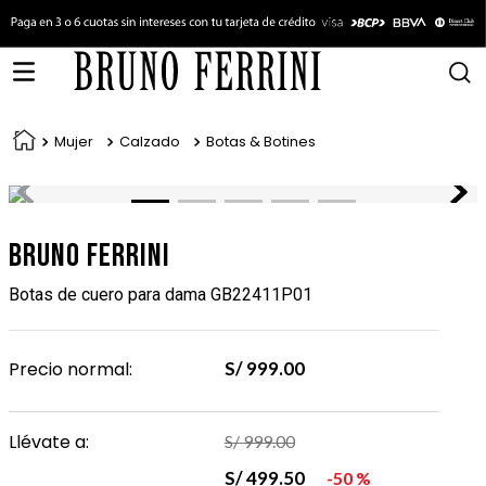
Mujer
Calzado
Botas & Botines
Bruno Ferrini
Botas de cuero para dama GB22411P01
Precio normal:
S/
999
.
00
Llévate a:
S/
999
.
00
S/
499
.
50
50 %