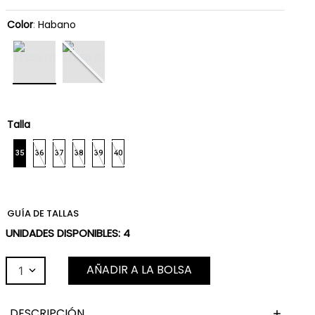
Color
:
Habano
Talla
35
36
37
38
39
40
GUÍA DE TALLAS
UNIDADES DISPONIBLES:
4
AÑADIR A LA BOLSA
1
DESCRIPCIÓN