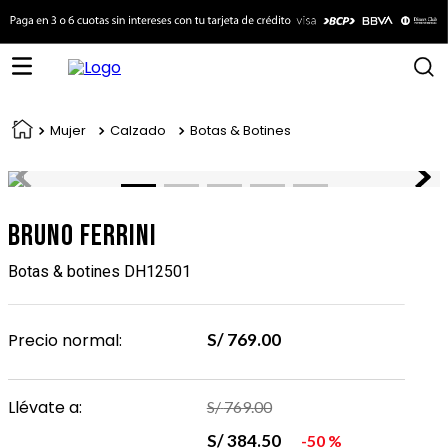
Mujer
Calzado
Botas & Botines
Bruno Ferrini
Botas & botines DH12501
Precio normal:
S/
769
.
00
Llévate a:
S/
769
.
00
S/
384
.
50
50 %