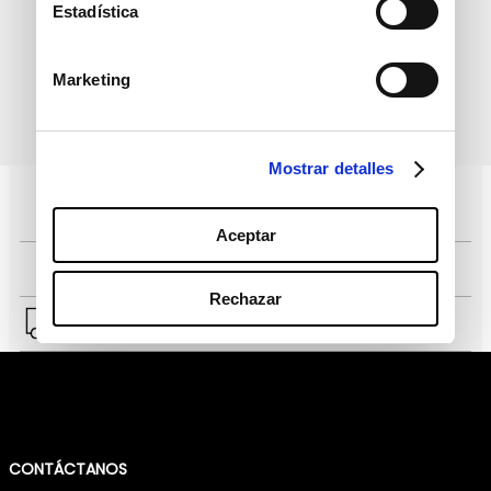
informativo
Estadística
Marketing
política de protección de
He leído y acepto la
datos personales
Mostrar detalles
Pagos 100% seguros, página certificada
Aceptar
Comprar fácil en solo 4 pasos
Rechazar
Envío a Lima y a provincias.
CONTÁCTANOS